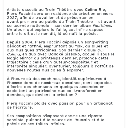
Artiste associé au Train Théâtre avec
Coline Rio
,
Piers Faccini sera en résidence de création en mars
2027, afin de travailler et de présenter en
avant‑première au public du Train Théâtre – et avant
sa tournée nationale – son dernier album
Faultlines
.
Un album qui explore la faille, cet infime espace
entre le dit et le non‑dit, là où naît la poésie.
Depuis 2004, Piers Faccini déploie un songwriting
délicat et raffiné, empruntant au folk, au blues et
aux musiques africaines. Son dernier album
Our
Calling
, en duo avec Ballaké Sissoko, accueilli sous le
Magic Mirror au printemps dernier, prolonge cette
trajectoire : celle d’un auteur‑compositeur et
interprète singulier, aventurier, toujours à l’affût de
nouvelles routes musicales à explorer.
À l’heure où des machines, bientôt supérieures à
l’homme dans de nombreux domaines, sont capables
d’écrire des chansons en quelques secondes en
exploitant un patrimoine musical transformé en
données, que devient la création ?
Piers Faccini plaide avec passion pour un artisanat
de l’écriture.
Ses compositions s’imposent comme une riposte
sensible, puisant à la source de l’humain et à la
poésie de ses failles infinies.