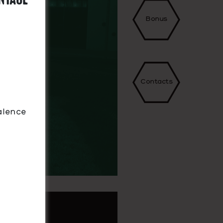
ntage
Bonus
7
Contacts
alence