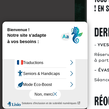
tous 
! En 
Der
-
YVES 
Réserv
à part
- ÉVAS
Séance
RÉO