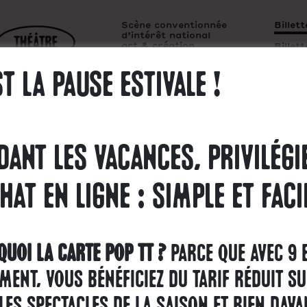
Scène conventionnée
Billet
d’intérêt national
art & création
Billet
chanson francophone
st la pause estivale !
Le festival
Le théâtre
Le cinéma
Public(s) &
dant les vacances, Privilégi
hat en ligne : Simple et faci
Nouvelle
uoi la carte Pop TT ?
Parce que avec 9
ment, vous bénéficiez du tarif réduit s