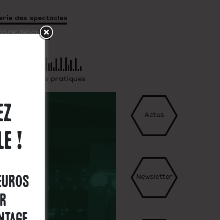
terie des spectacles
terie du cinéma
 Terr.
Infos pratiques
ez
Actus
le !
Newsletter
 euros
ur