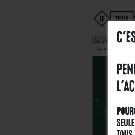
C'e
La saison
pen
l'ac
Pourq
seule