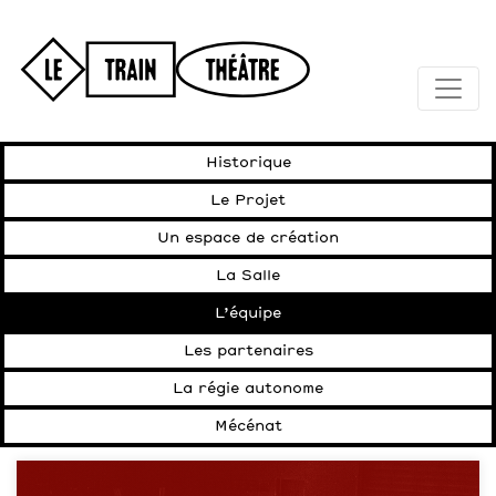
Historique
Le Projet
Un espace de création
La Salle
L’équipe
Les partenaires
La régie autonome
Mécénat