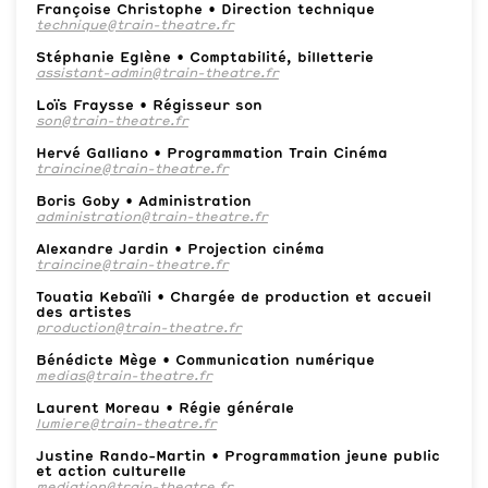
Françoise Christophe • Direction technique
technique@train-theatre.fr
Stéphanie Eglène •
Comptabilité, billetterie
assistant-admin@train-theatre.fr
Loïs Fraysse • Régisseur son
son@train-theatre.fr
Hervé Galliano • Programmation Train Cinéma
traincine@train-theatre.fr
Boris Goby • Administration
administration@train-theatre.fr
Alexandre Jardin •
Projection cinéma
traincine@train-theatre.fr
Touatia Kebaïli • Chargée de production et accueil
des artistes
production@train-theatre.fr
Bénédicte Mège • Communication numérique
medias@train-theatre.fr
Laurent Moreau • Régie générale
lumiere@train-theatre.fr
Justine Rando-Martin • Programmation jeune public
et action culturelle
mediation@train-theatre.fr