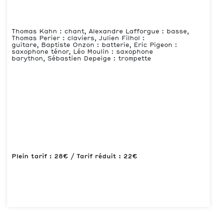
Thomas Kahn : chant, Alexandre Lafforgue : basse,
Thomas Perier : claviers, Julien Filhol :
guitare, Baptiste Onzon : batterie, Eric Pigeon :
saxophone ténor, Léo Moulin : saxophone
barython, Sébastien Depeige : trompette
Plein tarif : 28€ / Tarif réduit : 22€