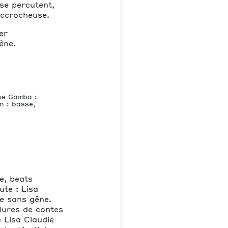
 se percutent,
accrocheuse.
er
ène.
ne Gamba :
n : basse,
te, beats
ute : Lisa
ie sans gêne.
lures de contes
 Lisa Claudie