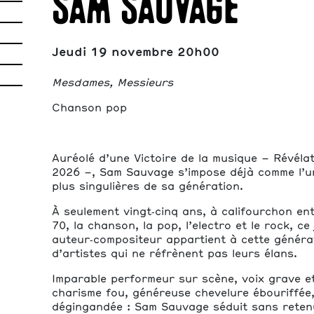
Sam Sauvage
Jeudi 19 novembre 20h00
Mesdames, Messieurs
Chanson pop
Auréolé d’une Victoire de la musique – Révéla
2026 –, Sam Sauvage s’impose déjà comme l’un
plus singulières de sa génération.
À seulement vingt‑cinq ans, à califourchon en
70, la chanson, la pop, l’electro et le rock, ce
auteur‑compositeur appartient à cette générat
d’artistes qui ne réfrènent pas leurs élans.
Imparable performeur sur scène, voix grave et 
charisme fou, généreuse chevelure ébouriffée,
dégingandée : Sam Sauvage séduit sans reten