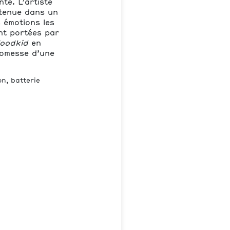
te. L’artiste
tenue dans un
s émotions les
nt portées par
oodkid
en
promesse d’une
on, batterie