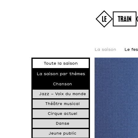
La saison
Le fes
Toute la saison
La saison par thèmes
Chanson
Jazz – Voix du monde
Théâtre musical
Cirque actuel
Danse
Jeune public