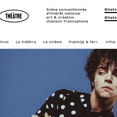
Scène conventionnée
Billet
d’intérêt national
art & création
Billet
chanson francophone
tival
Le théâtre
Le cinéma
Public(s) & Terr.
Infos