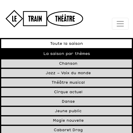
Toute la saison
La saison par thèmes
Chanson
Jazz – Voix du monde
Théâtre musical
Cirque actuel
Danse
Jeune public
Magie nouvelle
Cabaret Drag