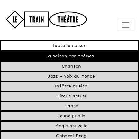
Toute la saison
La saison par thèmes
Chanson
Jazz – Voix du monde
Théâtre musical
Cirque actuel
Danse
Jeune public
Magie nouvelle
Cabaret Drag