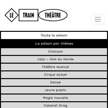
Toute la saison
La saison par thèmes
Chanson
Jazz – Voix du monde
Théâtre musical
Cirque actuel
Danse
Jeune public
Magie nouvelle
Cabaret Drag