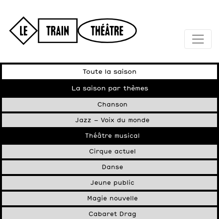
Toute la saison
La saison par thèmes
Chanson
Jazz – Voix du monde
Théâtre musical
Cirque actuel
Danse
Jeune public
Magie nouvelle
Cabaret Drag