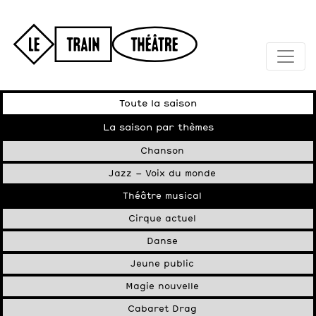
Toute la saison
La saison par thèmes
Chanson
Jazz – Voix du monde
Théâtre musical
Cirque actuel
Danse
Jeune public
Magie nouvelle
Cabaret Drag