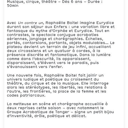
Musique, cirque, théâtre – Dès 6 ans – Durée :
50min
Avec
Un contre un,
Raphaëlle Boitel imagine Eurydice
durant son séjour aux Enfers : une variation libre et
fantasque du mythe d’Orphée et Eurydice. Tout en
contrastes, le spectacle conjugue acrobaties
aériennes, jonglage et chorégraphies. Échelles,
portés, contorsions, portants, objets modulables… Le
plateau devient un terrain de jeu infini, accueillant
deux circassiens et un quatuor à cordes, à la
présence discrète et fantomatique. Dans la lumière
comme dans l’obscurité, ils apparaissent,
disparaissent, s’élèvent vers le paradis, puis
s’évanouissent vers l’enfer.
Une nouvelle fois, Raphaëlle Boitel fait jaillir un
univers ludique et poétique au croisement du
théâtre, du cirque et de la musique. Elle interroge
alors les stéréotypes, les libertés, les relations à
l’autre, les frontières, la place de la femme et les
codes patriarcaux.
La metteuse en scène et chorégraphe accueillie à
deux reprises cette saison – avec notamment le
Groupe Acrobatique de Tanger – signe un petit bijou
d’inventivité, drôle, poétique et délicat.