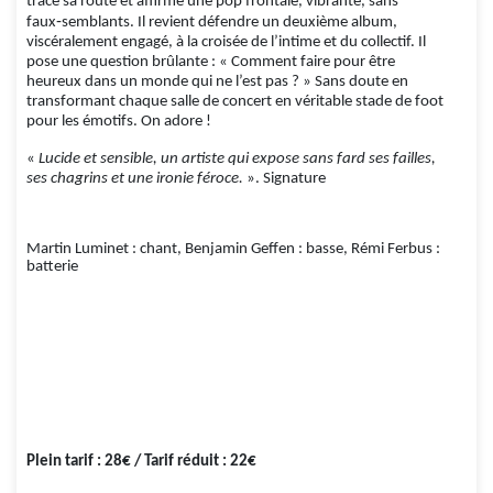
trace sa route et affirme une pop frontale, vibrante, sans
faux‑semblants. Il revient défendre un deuxième album,
viscéralement engagé, à la croisée de l’intime et du collectif. Il
pose une question brûlante : « Comment faire pour être
heureux dans un monde qui ne l’est pas ? » Sans doute en
transformant chaque salle de concert en véritable stade de foot
pour les émotifs. On adore !
«
Lucide et sensible, un artiste qui expose sans fard ses failles,
ses chagrins et une ironie féroce.
». Signature
Martin Luminet : chant,
Benjamin Geffen : basse, Rémi Ferbus :
batterie
Plein tarif : 28€ / Tarif réduit : 22€