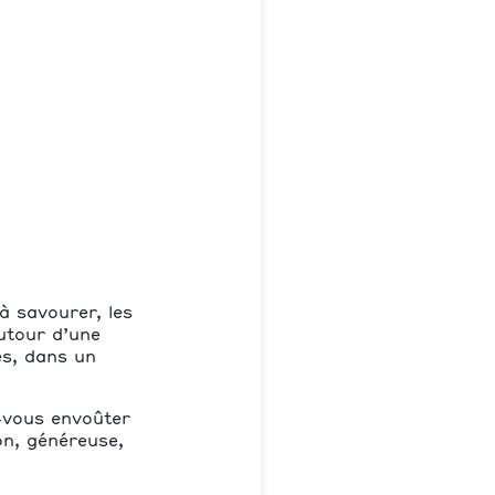
à savourer, les
autour d’une
es, dans un
‑vous envoûter
on, généreuse,