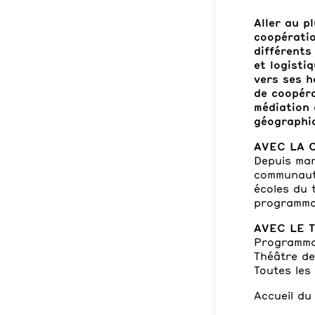
Aller au p
coopératio
différents
et logisti
vers ses h
de coopéra
médiation 
géographiq
AVEC LA 
Depuis mar
communauté
écoles du 
programmati
AVEC LE 
Programmat
Théâtre de
Toutes les
Accueil du