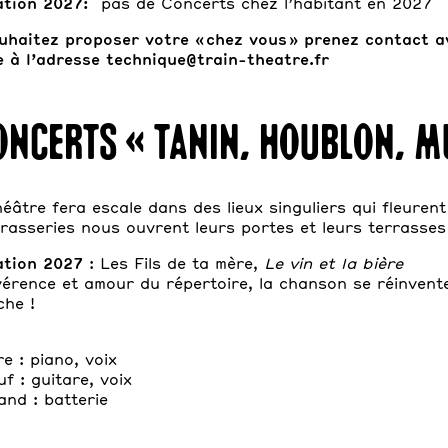
tion 2027:
pas de Concerts chez l’habitant en 2027
uhaitez proposer votre « chez vous » prenez contact a
 à l’adresse technique
@train-theatre.fr
oncerts « Tanin, houblon, m
éâtre fera escale dans des lieux singuliers qui fleurent 
rasseries nous ouvrent leurs portes et leurs terrasses
tion 2027
: Les Fils de ta mère,
Le vin et la bière
vérence et amour du répertoire, la chanson se réinvent
he !
e : piano, voix
f : guitare, voix
and : batterie