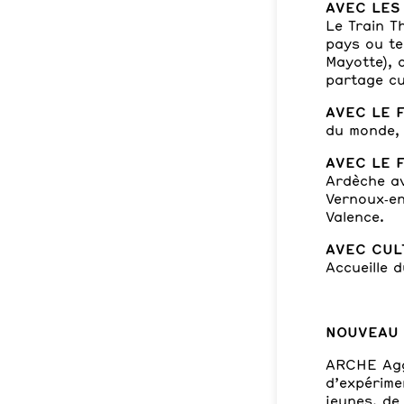
AVEC LES
Le Train T
pays ou te
Mayotte), 
partage cul
AVEC LE 
du monde, 
AVEC LE 
Ardèche av
Vernoux‑en
Valence.
AVEC CULT
Accueille 
NOUVEAU e
ARCHE Aggl
d’expérime
jeunes, de