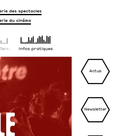
terie des spectacles
terie du cinéma
 Terr.
Infos pratiques
Actus
Newsletter
le