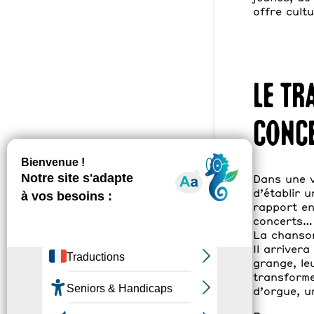
offre cult
Le Tr
conce
Dans une v
d’établir 
rapport en
concerts… 
La chanson 
Il arriver
grange, le
transforme
d’orgue, u