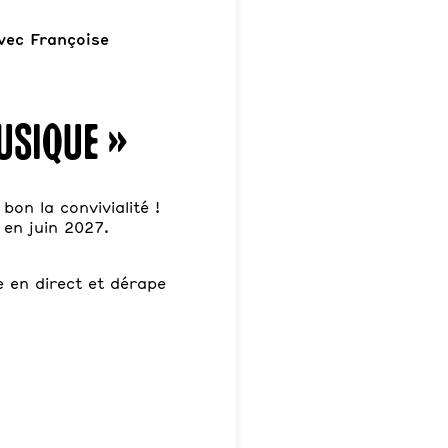
vec Françoise
usique »
bon la convivialité !
 en juin 2027.
e en direct et dérape