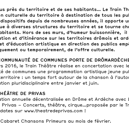
lus près du territoire et de ses habitants…
Le Train Th
n culturelle du territoire à destination de tous les pu
 dispositifs depuis de nombreuses années, il apporte 
que à diverses structures du territoire et se tourne c
abitants. Hors de ses murs, d’humeur buissonnière, il
tion et d’itinérance sur les territoires drômois et ard
et d’éducation artistique en direction des publics emp
uement ou temporairement, de l’offre culturelle.
COMMUNAUTÉ DE COMMUNES PORTE DE DRÔMARDÈCH
s 2016, le Train Théâtre réalise en concertation avec l
 de communes une programma­tion artistique jeune publ
territoire : un temps fort autour de la chanson à l’aut
on pluridis­ciplinaire entre janvier et juin.
THÉÂTRE DE PRIVAS
ion annuelle décentralisée en Drôme et Ardèche avec 
 Privas – Concerts, théâtre, cirque…proposée par le Tr
 dates sur www.theatredeprivas.com !
 Cabaret Chansons Primeurs au mois de février.