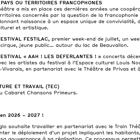
 PAYS OU TERRITOIRES FRANCOPHONES
héâtre a mis en place ces dernières années une coo­péra
rritoires concernés par la question de la franco­phonie
donnant naissance à un espace unique de convivialité, d
turel et artistique.
F
ESTIVAL FESTILAC,
premier week-end de juillet, un we
cirque, jeune public… autour du lac de Beauvallon.
FESTIVAL
« AAH ! LES DEFERLANTES ! »
concerts décen
ec les artistes du festival à l’Espace culturel Louis No
‑Vivarais, en partenariat avec le Théâtre de Privas et
URE ET TRAVAIL (TEC)
du Cabaret Chansons Primeurs.
n 2026 – 2027 !
o souhaite travailler en partenariat avec le Train Théâ
nter le déploiement d’un projet impliquant les habitants
 sa gouvernance à sa réalisation. Ce processus permet