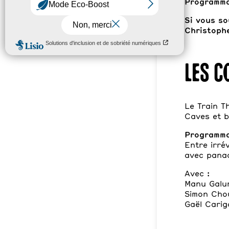
Programma
Si vous so
Christophe
Les c
Le Train Th
Caves et b
Programma
Entre irré
avec panac
Avec :
Manu Galur
Simon Chou
Gaël Carig