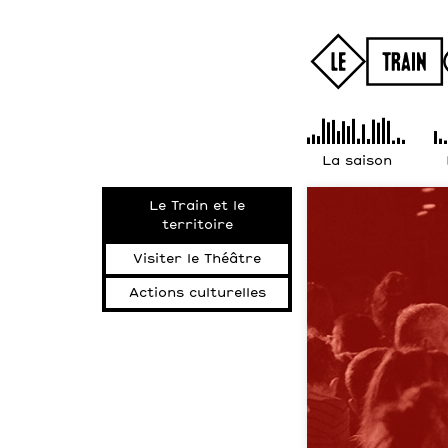
La saison
Le Train et le
territoire
Visiter le Théâtre
Actions culturelles