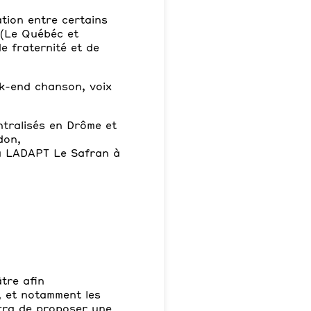
tion entre certains
 (Le Québéc et
e fraternité et de
ek-end chanson, voix
tralisés en Drôme et
don,
 à LADAPT Le Safran à
tre afin
, et notamment les
tra de proposer une