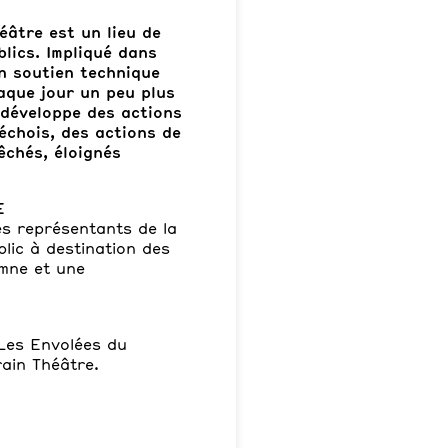
éâtre est un lieu de
blics. Impliqué dans
un soutien technique
haque jour un peu plus
 développe des actions
échois, des actions de
êchés, éloignés
E
es représentants de la
ic à destination des
omne et une
Les Envolées du
ain Théâtre.