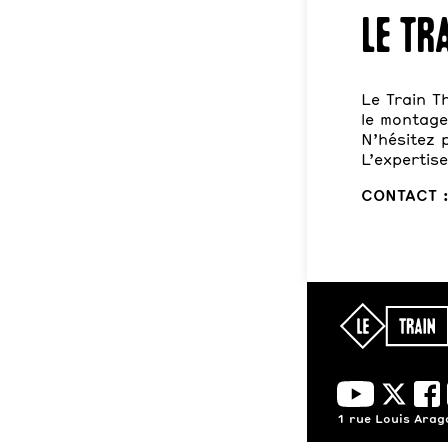
Le Tr
Le Train T
le montage
N’hésitez 
L’expertise
CONTACT : 
1 rue Louis Ara