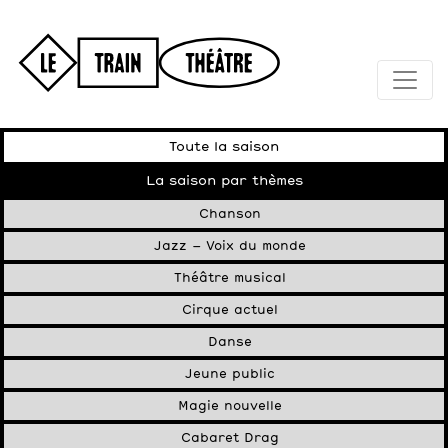
Toute la saison
La saison par thèmes
Chanson
Jazz – Voix du monde
Théâtre musical
Cirque actuel
Danse
Jeune public
Magie nouvelle
Cabaret Drag