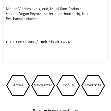
Melina Vlachos : voix, oud, Miloš Kunc Radun :
clavier, Dogan Poyraz : batterie, darbouka, riq, Nils
Peschanski : clavier
Plein tarif : 28€ / Tarif réduit : 22€
Actus
Newsletter
Bonus
Contacts
Billetterie des spectacles