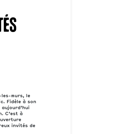
tés
les-murs, le
c. Fidèle à son
e aujourd’hui
n. C’est à
ouverture
reux invités de