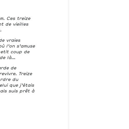
m. Ces treize
 de vieilles
.
de vraies
où l’on s’amuse
petit coup de
rde là…
arde de
evivre. Treize
ordre du
lui que j’étais
ais suis prêt à