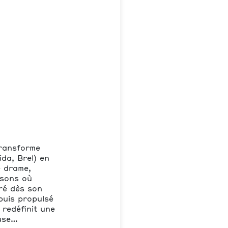
transforme
da, Brel) en
e drame,
nsons où
éré dès son
puis propulsé
redéfinit une
euse…