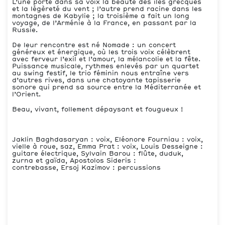
L’une porte dans sa voix la beauté des îles grecques
et la légèreté du vent ; l’autre prend racine dans les
montagnes de Kabylie ; la troisième a fait un long
voyage, de l’Arménie à la France, en passant par la
Russie.
De leur rencontre est né Nomade : un concert
généreux et énergique, où les trois voix célèbrent
avec ferveur l’exil et l’amour, la mélancolie et la fête.
Puissance musicale, rythmes enlevés par un quartet
au swing festif, le trio féminin nous entraîne vers
d’autres rives, dans une chatoyante tapisserie
sonore qui prend sa source entre la Méditerranée et
l’Orient.
Beau, vivant, follement dépaysant et fougueux !
Jaklin Baghdasaryan : voix, Eléonore Fourniau : voix,
vielle à roue, saz, Emma Prat : voix, Louis Desseigne :
guitare électrique, Sylvain Barou : flûte, duduk,
zurna et gaïda, Apostolos Sideris :
contrebasse, Ersoj Kazimov : percussions