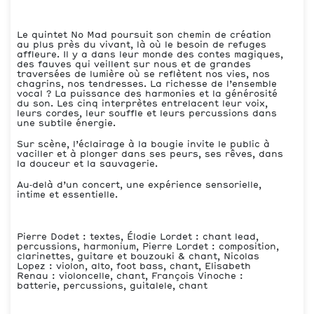
Le quintet No Mad poursuit son chemin de création
au plus près du vivant, là où le besoin de refuges
affleure. Il y a dans leur monde des contes magiques,
des fauves qui veillent sur nous et de grandes
traversées de lumière où se reflètent nos vies, nos
chagrins, nos tendresses. La richesse de l’ensemble
vocal ? La puissance des harmonies et la générosité
du son. Les cinq interprètes entrelacent leur voix,
leurs cordes, leur souffle et leurs percussions dans
une subtile énergie.
Sur scène, l’éclairage à la bougie invite le public à
vaciller et à plonger dans ses peurs, ses rêves, dans
la douceur et la sauvagerie.
Au‑delà d’un concert, une expérience sensorielle,
intime et essentielle.
Pierre Dodet : textes, Élodie Lordet : chant lead,
percussions, harmonium, Pierre Lordet : composition,
clarinettes, guitare et bouzouki & chant, Nicolas
Lopez : violon, alto, foot bass, chant, Elisabeth
Renau : violoncelle, chant, François Vinoche :
batterie, percussions, guitalele, chant